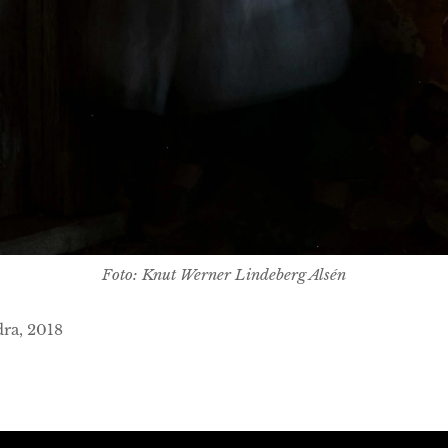
Foto: Knut Werner Lindeberg Alsén
ra, 2018