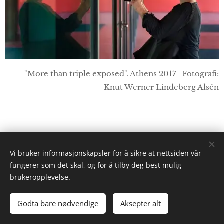
"More than triple exposed". Athens 2017 Fotografi:
Knut Werner Lindeberg Alsén
Vi bruker informasjonskapsler for å sikre at nettsiden vår
fungerer som det skal, og for å tilby deg best mulig
brukeropplevelse.
© 2026 Lindebergs Almanac
Godta bare nødvendige
Aksepter alt
Art, Culture and Travel
Informasjonskapsler