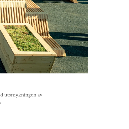
 med utsmykningen av
k.