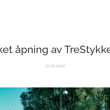
ket åpning av TreStykk
13.08.2020