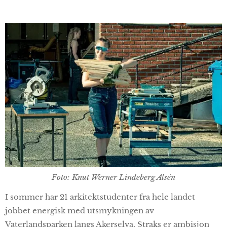
Foto: Knut Werner Lindeberg Alsén
I sommer har 21 arkitektstudenter fra hele landet
jobbet energisk med utsmykningen av
Vaterlandsparken langs Akerselva. Straks er ambisjon